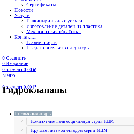
Сертификаты
Новости
Услуги
Инжиниринговые услуги
Изготовление деталей из пластика
Механическая обработка
Контакты
Главный офис
Представительства и дилеры
0
Сравнить
0
Избранное
0
элемент
0,00
₽
Меню
0
элемент
0,00
₽
Гидроклапаны
Пневмоцилиндры
Компактные пневмоцилиндры серии КЦМ
Круглые пневмоцилиндры серии МЦМ