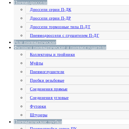
Пневмодроссели
Дроссели серии П-ДК
Дроссели серии П-ДР
Дроссели тормозные типа П-ДТ
Пневмодроссели с глушителем П-ДГ
Реле пневматические
Фитинги пневматические и пневмоглушители
Коллекторы и тройники
Муфты
Пневмоглушители
Пробки резьбовые
Соединения прямые
Соединения угловые
Футорки
Штуцеры
Пневматические трубки
Пневмотрубки серии ПУ