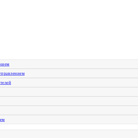
ением
управлением
телей
ием