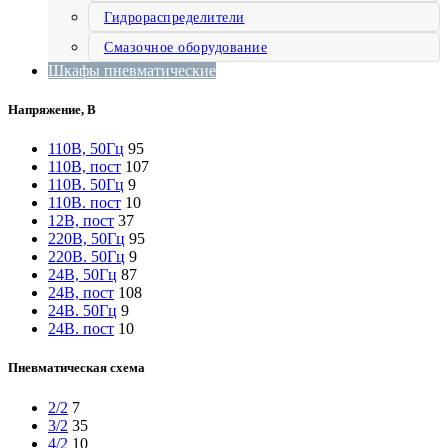
Гидрораспределители
Смазочное оборудование
Шкафы пневматические
Напряжение, В
110В, 50Гц
95
110В, пост
107
110В. 50Гц
9
110В. пост
10
12В, пост
37
220В, 50Гц
95
220В. 50Гц
9
24В, 50Гц
87
24В, пост
108
24В. 50Гц
9
24В. пост
10
Пневматическая схема
2/2
7
3/2
35
4/2
10