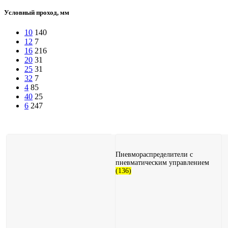
Условный проход, мм
10
140
12
7
16
216
20
31
25
31
32
7
4
85
40
25
6
247
Пневмораспределители с
пневматическим управлением
(136)