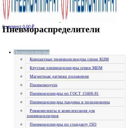
0
элемент
0,00
₽
Пневмораспределители
Пневмоцилиндры
Компактные пневмоцилиндры серии КЦМ
Круглые пневмоцилиндры серии МЦМ
Магнитные датчики положения
Пневмомодули
Пневмоцилиндры по ГОСТ 15608-81
Пневмоцилиндры тандемы и позиционеры
Ремкомплекты и комплектация для
пневмоцилидров
Пневмоцилиндры по стандарту ISO