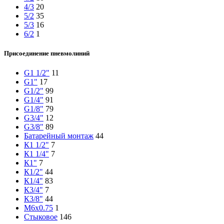
4/3
20
5/2
35
5/3
16
6/2
1
Присоединение пневмолиний
G1 1/2"
11
G1"
17
G1/2"
99
G1/4"
91
G1/8"
79
G3/4"
12
G3/8"
89
Батарейный монтаж
44
К1 1/2"
7
К1 1/4"
7
К1"
7
К1/2"
44
К1/4"
83
К3/4"
7
К3/8"
44
М6х0.75
1
Стыковое
146