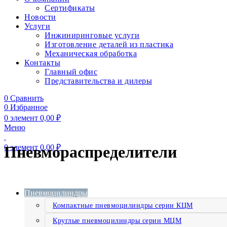
Сертификаты
Новости
Услуги
Инжиниринговые услуги
Изготовление деталей из пластика
Механическая обработка
Контакты
Главный офис
Представительства и дилеры
0
Сравнить
0
Избранное
0
элемент
0,00
₽
Меню
0
элемент
0,00
₽
Пневмораспределители
Пневмоцилиндры
Компактные пневмоцилиндры серии КЦМ
Круглые пневмоцилиндры серии МЦМ