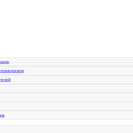
ением
управлением
телей
ием