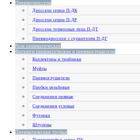
Пневмодроссели
Дроссели серии П-ДК
Дроссели серии П-ДР
Дроссели тормозные типа П-ДТ
Пневмодроссели с глушителем П-ДГ
Реле пневматические
Фитинги пневматические и пневмоглушители
Коллекторы и тройники
Муфты
Пневмоглушители
Пробки резьбовые
Соединения прямые
Соединения угловые
Футорки
Штуцеры
Пневматические трубки
Пневмотрубки серии ПУ